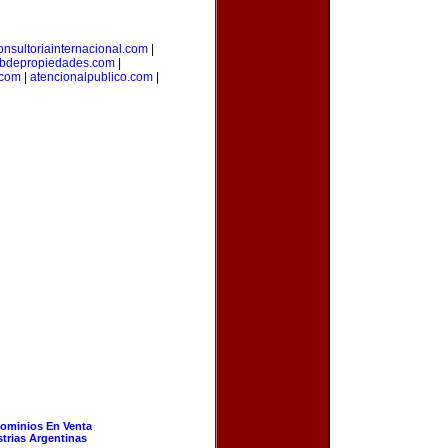
onsultoriainternacional.com
|
bdepropiedades.com
|
.com
|
atencionalpublico.com
|
ominios En Venta
strias Argentinas