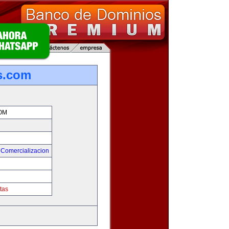
s.com
OM
 Comercializacion
tas