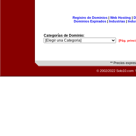
Registro de Dominios
|
Web Hosting
|
D
Dominios Expirados
|
Industrias
|
Indu
Categorías de Dominio:
[Pág. princi
** Precios expre
© 2002/2022 Solo10.com