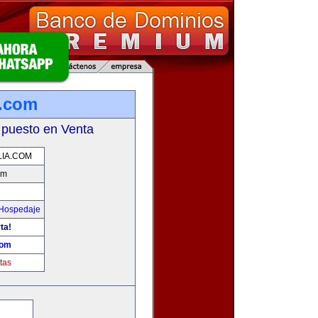
a.com
 puesto en Venta
LIA.COM
om
 Hospedaje
ta!
com
tas