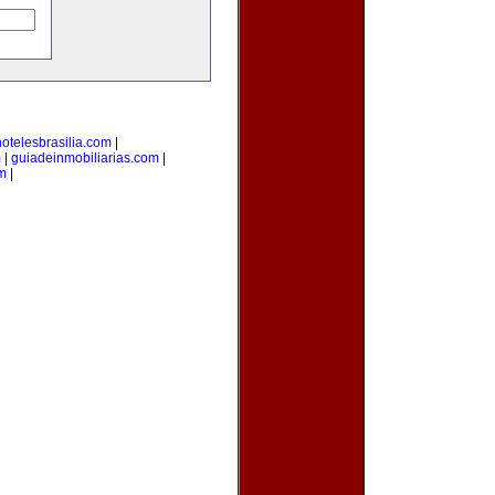
hotelesbrasilia.com
|
m
|
guiadeinmobiliarias.com
|
m
|