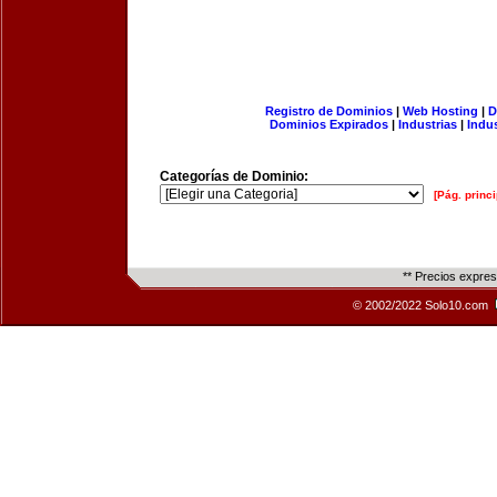
Registro de Dominios
|
Web Hosting
|
D
Dominios Expirados
|
Industrias
|
Indu
Categorías de Dominio:
[Pág. princi
** Precios expre
© 2002/2022 Solo10.com