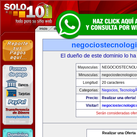
negociostecnolog
El dueño de este dominio lo ha
Mayusculas:
NEGOCIOSTECNOL
Minusculas:
negociostecnologico
Longitud:
20 caracteres
Categorias:
Negocios
,
TecnologÃ
Precio:
Realizar una oferta!
Visitar!
negociostecnologic
Serán consideradas ofer
Realizar una Oferta