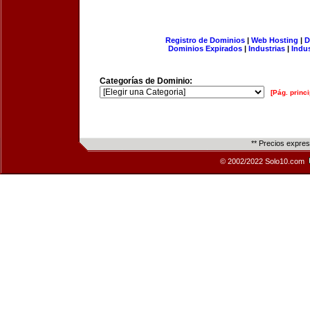
Registro de Dominios
|
Web Hosting
|
D
Dominios Expirados
|
Industrias
|
Indu
Categorías de Dominio:
[Pág. princi
** Precios expre
© 2002/2022 Solo10.com