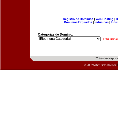
Registro de Dominios
|
Web Hosting
|
D
Dominios Expirados
|
Industrias
|
Indu
Categorías de Dominio:
[Pág. princi
** Precios expre
© 2002/2022 Solo10.com