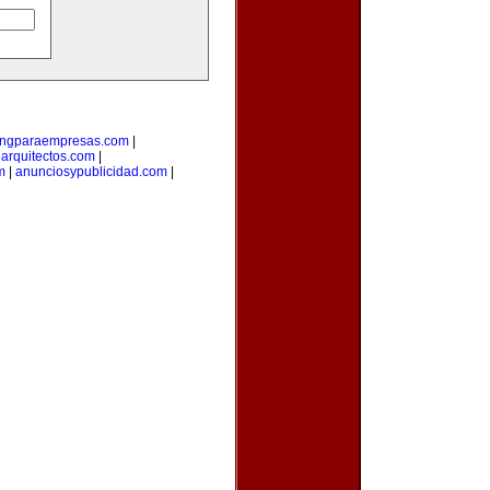
ingparaempresas.com
|
arquitectos.com
|
m
|
anunciosypublicidad.com
|