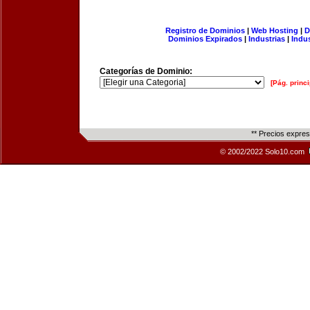
Registro de Dominios
|
Web Hosting
|
D
Dominios Expirados
|
Industrias
|
Indu
Categorías de Dominio:
[Pág. princi
** Precios expre
© 2002/2022 Solo10.com