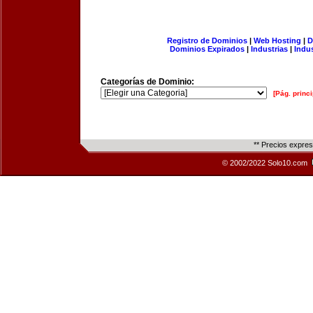
Registro de Dominios
|
Web Hosting
|
D
Dominios Expirados
|
Industrias
|
Indu
Categorías de Dominio:
[Pág. princi
** Precios expre
© 2002/2022 Solo10.com