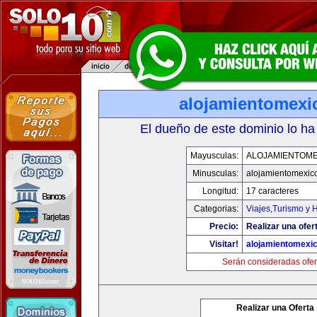
alojamientomexi
El dueño de este dominio lo ha
Mayusculas:
ALOJAMIENTOME
Minusculas:
alojamientomexic
Longitud:
17 caracteres
Categorias:
Viajes,Turismo y 
Precio:
Realizar una ofer
Visitar!
alojamientomexi
Serán consideradas ofer
Realizar una Oferta