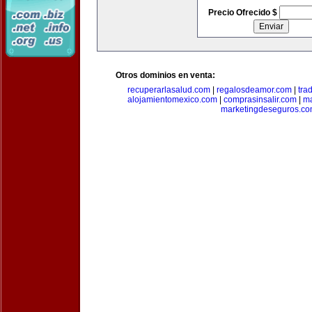
Precio Ofrecido $
Otros dominios en venta:
recuperarlasalud.com
|
regalosdeamor.com
|
tra
alojamientomexico.com
|
comprasinsalir.com
|
ma
marketingdeseguros.c