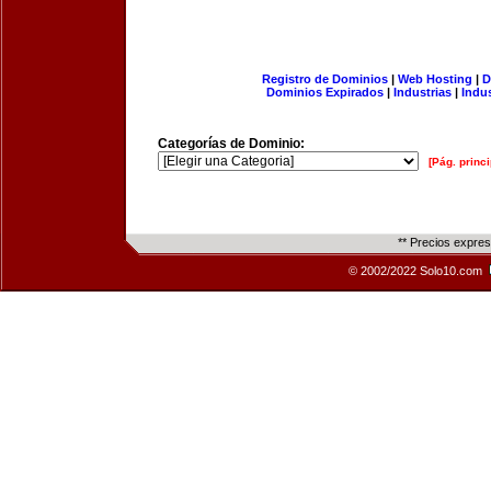
Registro de Dominios
|
Web Hosting
|
D
Dominios Expirados
|
Industrias
|
Indu
Categorías de Dominio:
[Pág. princi
** Precios expre
© 2002/2022 Solo10.com