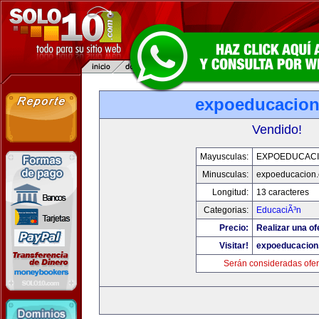
expoeducacio
Vendido!
Mayusculas:
EXPOEDUCAC
Minusculas:
expoeducacion
Longitud:
13 caracteres
Categorias:
EducaciÃ³n
Precio:
Realizar una of
Visitar!
expoeducacion
Serán consideradas ofer