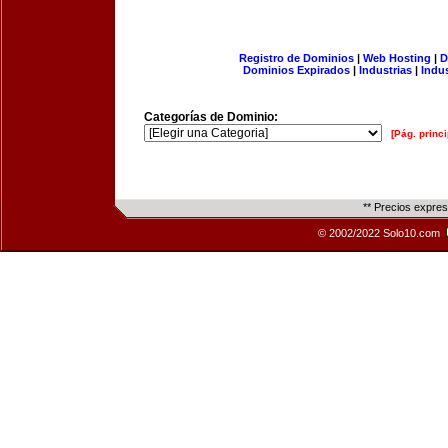
Registro de Dominios
|
Web Hosting
|
D
Dominios Expirados
|
Industrias
|
Indu
Categorías de Dominio:
[Pág. princi
** Precios expre
© 2002/2022 Solo10.com