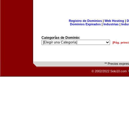
Registro de Dominios
|
Web Hosting
|
D
Dominios Expirados
|
Industrias
|
Indu
Categorías de Dominio:
[Pág. princi
** Precios expre
© 2002/2022 Solo10.com