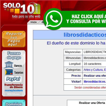
librosdidactic
El dueño de este dominio lo ha
Mayusculas:
LIBROSDIDACT
Minusculas:
librosdidacticos
Longitud:
16 caracteres
Categorias:
Artes y Cultura
,
E
Precio:
Realizar una ofe
Visitar!
librosdidactico
Serán consideradas ofer
Realizar una Oferta