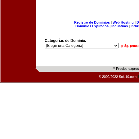
Registro de Dominios
|
Web Hosting
|
D
Dominios Expirados
|
Industrias
|
Indu
Categorías de Dominio:
[Pág. princi
** Precios expre
© 2002/2022 Solo10.com