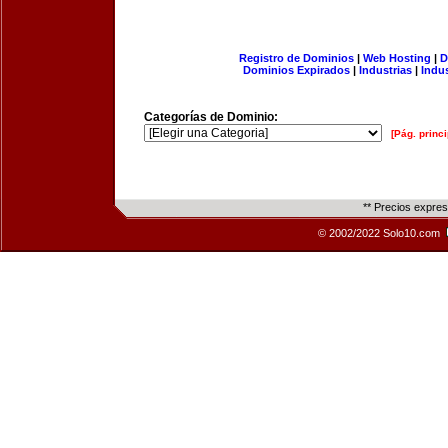
Registro de Dominios
|
Web Hosting
|
D
Dominios Expirados
|
Industrias
|
Indu
Categorías de Dominio:
[Pág. princi
** Precios expre
© 2002/2022 Solo10.com