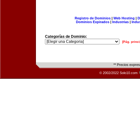
Registro de Dominios
|
Web Hosting
|
D
Dominios Expirados
|
Industrias
|
Indu
Categorías de Dominio:
[Pág. princi
** Precios expre
© 2002/2022 Solo10.com