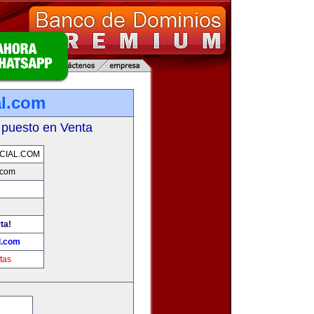
l.com
 puesto en Venta
CIAL.COM
.com
ta!
l.com
tas