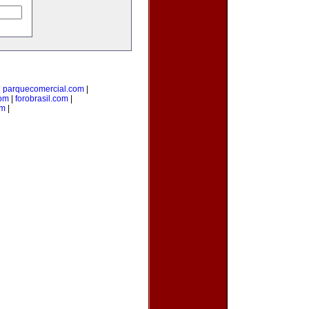
|
parquecomercial.com
|
om
|
forobrasil.com
|
om
|