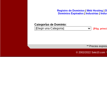
Registro de Dominios
|
Web Hosting
|
D
Dominios Expirados
|
Industrias
|
Indu
Categorías de Dominio:
[Pág. princi
** Precios expre
© 2002/2022 Solo10.com