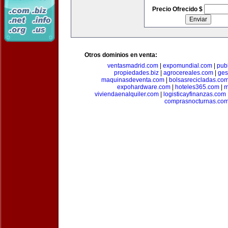
Precio Ofrecido $
Otros dominios en venta:
ventasmadrid.com
|
expomundial.com
|
pub
propiedades.biz
|
agrocereales.com
|
ges
maquinasdeventa.com
|
bolsasrecicladas.co
expohardware.com
|
hoteles365.com
|
m
viviendaenalquiler.com
|
logisticayfinanzas.com
comprasnocturnas.co