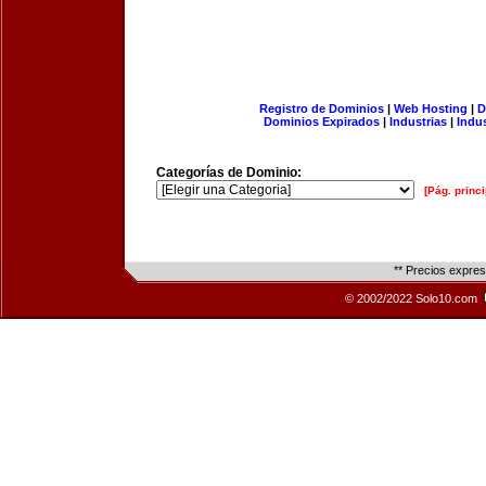
Registro de Dominios
|
Web Hosting
|
D
Dominios Expirados
|
Industrias
|
Indu
Categorías de Dominio:
[Pág. princi
** Precios expre
© 2002/2022 Solo10.com