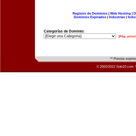
Registro de Dominios
|
Web Hosting
|
D
Dominios Expirados
|
Industrias
|
Indu
Categorías de Dominio:
[Pág. princi
** Precios expre
© 2002/2022 Solo10.com