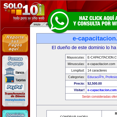
e-capacitacio
El dueño de este dominio lo ha
Mayusculas:
E-CAPACITACION.
Minusculas:
e-capacitacion.com
Longitud:
14 caracteres
Categorias:
EducaciÃ³n
,
Profesi
Precio:
$2,500.00
Visitar!
e-capacitacion.com
Serán consideradas ofer
R