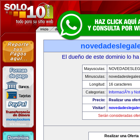
novedadeslegal
El dueño de este dominio lo ha
Mayusculas:
NOVEDADESLEG
Minusculas:
novedadeslegale
Longitud:
16 caracteres
Categorias:
InformaciÃ³n y Not
Precio:
Realizar una ofer
Visitar!
novedadeslegale
Serán consideradas ofer
Realizar una Oferta