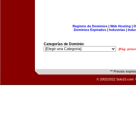
Registro de Dominios
|
Web Hosting
|
D
Dominios Expirados
|
Industrias
|
Indu
Categorías de Dominio:
[Pág. princi
** Precios expre
© 2002/2022 Solo10.com