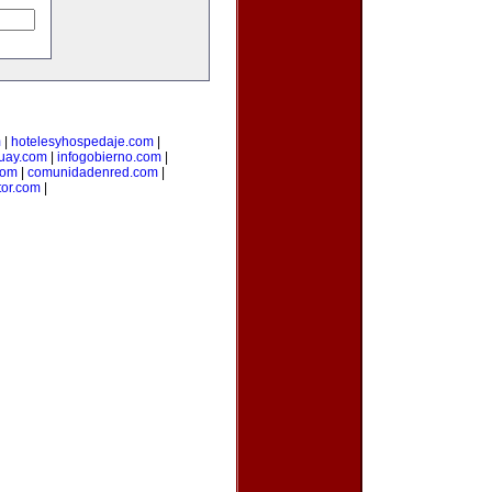
m
|
hotelesyhospedaje.com
|
uay.com
|
infogobierno.com
|
com
|
comunidadenred.com
|
tor.com
|