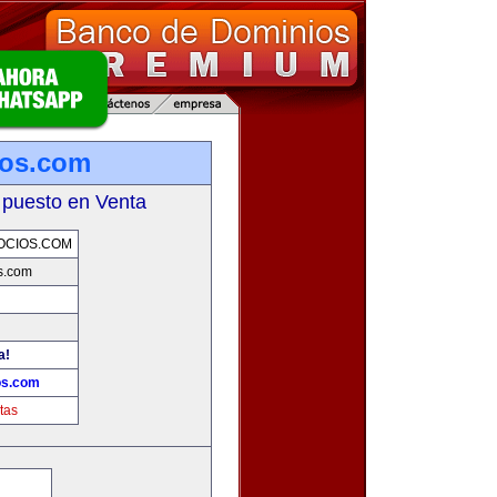
ios.com
 puesto en Venta
OCIOS.COM
s.com
a!
os.com
tas