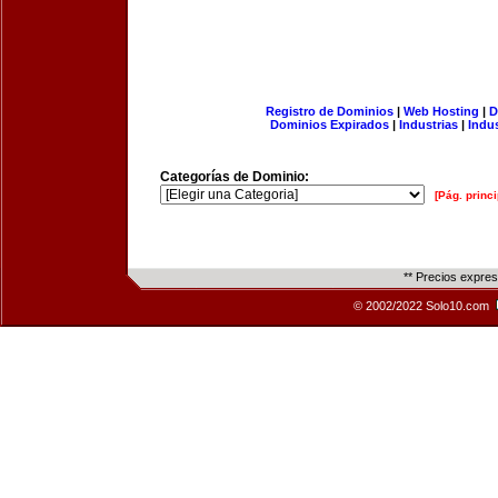
Registro de Dominios
|
Web Hosting
|
D
Dominios Expirados
|
Industrias
|
Indu
Categorías de Dominio:
[Pág. princi
** Precios expre
© 2002/2022 Solo10.com