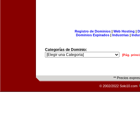
Registro de Dominios
|
Web Hosting
|
D
Dominios Expirados
|
Industrias
|
Indu
Categorías de Dominio:
[Pág. princi
** Precios expre
© 2002/2022 Solo10.com