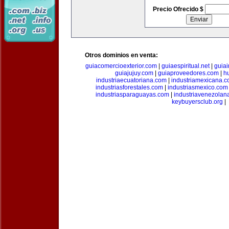
Precio Ofrecido $
Otros dominios en venta:
guiacomercioexterior.com
|
guiaespiritual.net
|
guia
guiajujuy.com
|
guiaproveedores.com
|
h
industriaecuatoriana.com
|
industriamexicana.
industriasforestales.com
|
industriasmexico.com
industriasparaguayas.com
|
industriavenezolan
keybuyersclub.org
|