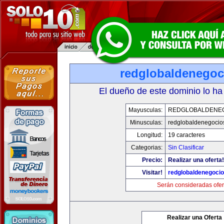
redglobaldenegoc
El dueño de este dominio lo ha
Mayusculas:
REDGLOBALDENE
Minusculas:
redglobaldenegocio
Longitud:
19 caracteres
Categorias:
Sin Clasificar
Precio:
Realizar una oferta!
Visitar!
redglobaldenegoci
Serán consideradas ofer
Realizar una Oferta