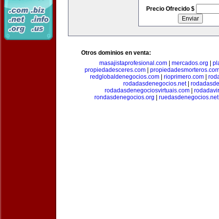
Precio Ofrecido $
Otros dominios en venta:
masajistaprofesional.com
|
mercados.org
|
pl
propiedadesceres.com
|
propiedadesmorteros.co
redglobaldenegocios.com
|
rioprimero.com
|
rod
rodadasdenegocios.net
|
rodadasde
rodadasdenegociosvirtuais.com
|
rodadavi
rondasdenegocios.org
|
ruedasdenegocios.net