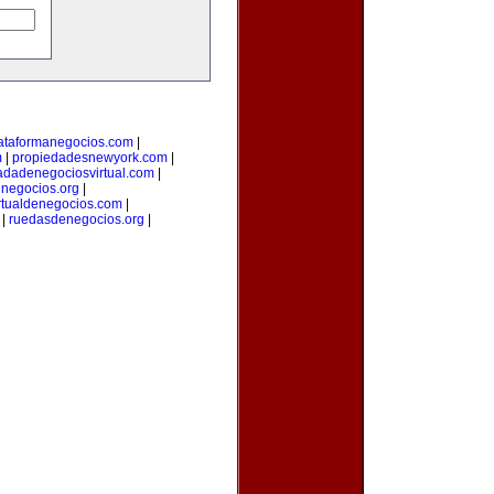
ataformanegocios.com
|
m
|
propiedadesnewyork.com
|
adadenegociosvirtual.com
|
negocios.org
|
rtualdenegocios.com
|
|
ruedasdenegocios.org
|