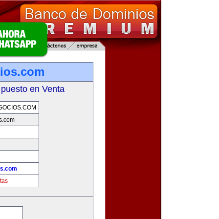
ios.com
 puesto en Venta
GOCIOS.COM
s.com
os.com
tas