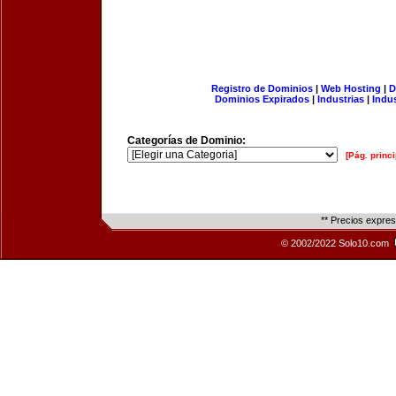
Registro de Dominios
|
Web Hosting
|
D
Dominios Expirados
|
Industrias
|
Indu
Categorías de Dominio:
[Pág. princi
** Precios expre
© 2002/2022 Solo10.com