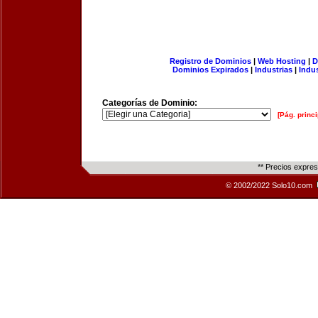
Registro de Dominios
|
Web Hosting
|
D
Dominios Expirados
|
Industrias
|
Indu
Categorías de Dominio:
[Pág. princi
** Precios expre
© 2002/2022 Solo10.com