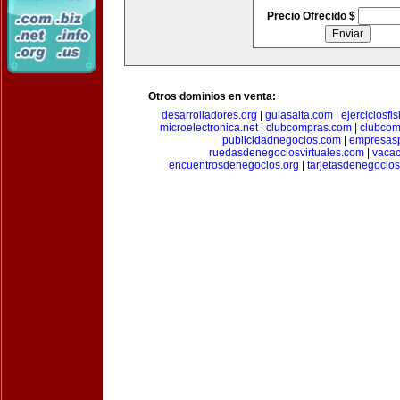
Precio Ofrecido $
Otros dominios en venta:
desarrolladores.org
|
guiasalta.com
|
ejerciciosfi
microelectronica.net
|
clubcompras.com
|
clubcom
publicidadnegocios.com
|
empresas
ruedasdenegociosvirtuales.com
|
vacac
encuentrosdenegocios.org
|
tarjetasdenegocio