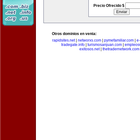
Precio Ofrecido $
Otros dominios en venta:
rapidsites.net
|
networxs.com
|
pymefamiliar.com
|
e
tradegate.info
|
turismosanjuan.com
|
empleos
exitosos.net
|
thetradernetwork.com