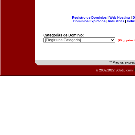
Registro de Dominios
|
Web Hosting
|
D
Dominios Expirados
|
Industrias
|
Indu
Categorías de Dominio:
[Pág. princi
** Precios expre
© 2002/2022 Solo10.com