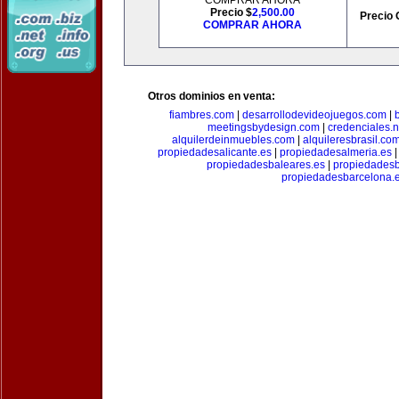
COMPRAR AHORA
Precio $
2,500.00
Precio 
COMPRAR AHORA
Otros dominios en venta:
fiambres.com
|
desarrollodevideojuegos.com
|
meetingsbydesign.com
|
credenciales.n
alquilerdeinmuebles.com
|
alquileresbrasil.co
propiedadesalicante.es
|
propiedadesalmeria.es
propiedadesbaleares.es
|
propiedadesb
propiedadesbarcelona.