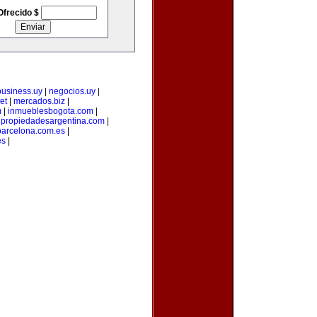
Ofrecido $
business.uy
|
negocios.uy
|
et
|
mercados.biz
|
m
|
inmueblesbogota.com
|
|
propiedadesargentina.com
|
arcelona.com.es
|
es
|