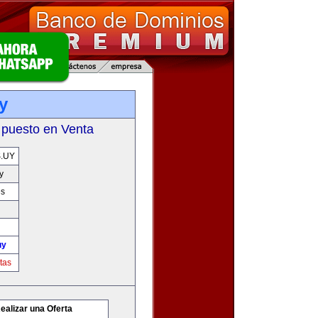
y
 puesto en Venta
.UY
y
es
uy
tas
ealizar una Oferta