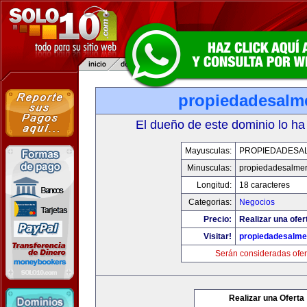
propiedadesalme
El dueño de este dominio lo ha
Mayusculas:
PROPIEDADESAL
Minusculas:
propiedadesalmer
Longitud:
18 caracteres
Categorias:
Negocios
Precio:
Realizar una ofer
Visitar!
propiedadesalme
Serán consideradas ofer
Realizar una Oferta