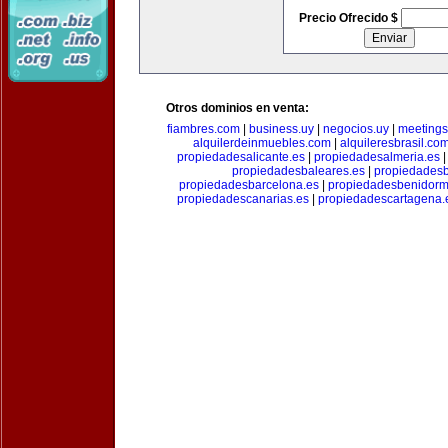
Precio Ofrecido $
Otros dominios en venta:
fiambres.com
|
business.uy
|
negocios.uy
|
meetings
alquilerdeinmuebles.com
|
alquileresbrasil.co
propiedadesalicante.es
|
propiedadesalmeria.es
propiedadesbaleares.es
|
propiedadesb
propiedadesbarcelona.es
|
propiedadesbenidorm
propiedadescanarias.es
|
propiedadescartagena.