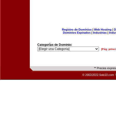
Registro de Dominios
|
Web Hosting
|
D
Dominios Expirados
|
Industrias
|
Indu
Categorías de Dominio:
[Pág. princi
** Precios expre
© 2002/2022 Solo10.com