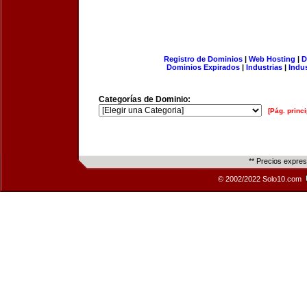
Registro de Dominios
|
Web Hosting
|
D
Dominios Expirados
|
Industrias
|
Indu
Categorías de Dominio:
[Pág. princi
** Precios expre
© 2002/2022 Solo10.com