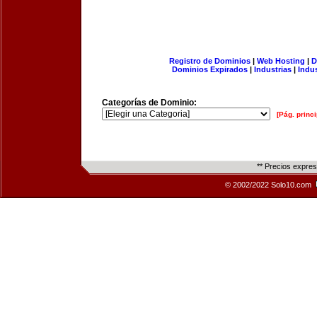
Registro de Dominios
|
Web Hosting
|
D
Dominios Expirados
|
Industrias
|
Indu
Categorías de Dominio:
[Pág. princi
** Precios expre
© 2002/2022 Solo10.com