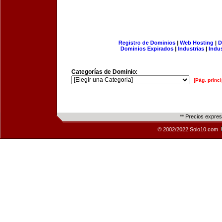
Registro de Dominios
|
Web Hosting
|
D
Dominios Expirados
|
Industrias
|
Indu
Categorías de Dominio:
[Pág. princi
** Precios expre
© 2002/2022 Solo10.com