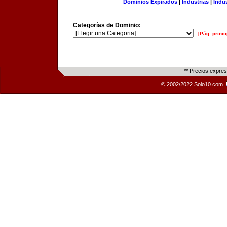
Dominios Expirados
|
Industrias
|
Indu
Categorías de Dominio:
[Pág. princi
** Precios expre
© 2002/2022 Solo10.com