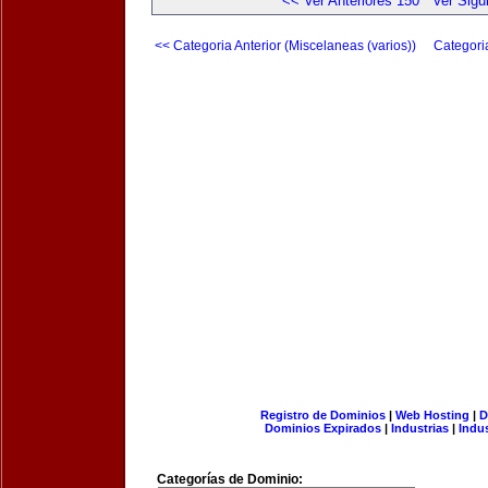
<< Ver Anteriores 150
Ver Sigu
<< Categoria Anterior (Miscelaneas (varios))
Categori
Registro de Dominios
|
Web Hosting
|
D
Dominios Expirados
|
Industrias
|
Indu
Categorías de Dominio: