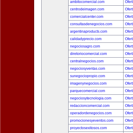
ambitocomercial.com
Ofert
centrodeimagen.com
Ofert
comercialcenter.com
Ofert
consultasdenegocios.com
Ofert
argentinaproducts.com
Ofert
calidadyprecio.com
Ofert
negociosagro.com
Ofert
diretoriocomercial.com
Ofert
centralnegocios.com
Ofert
negociosyventas.com
Ofert
sunegociopropio.com
Ofert
imagenynegocios.com
Ofert
parquecomercial.com
Ofert
negociosytecnologia.com
Ofert
redaccioncomercial.com
Ofert
operadordenegocios.com
Ofert
promocionesyeventos.com
Ofert
proyectosexitosos.com
Ofert