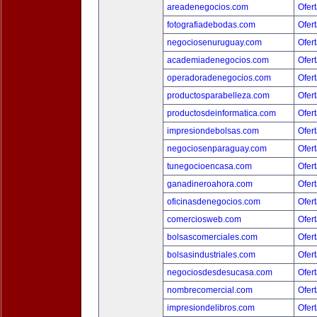
areadenegocios.com
Ofert
fotografiadebodas.com
Ofert
negociosenuruguay.com
Ofert
academiadenegocios.com
Ofert
operadoradenegocios.com
Ofert
productosparabelleza.com
Ofert
productosdeinformatica.com
Ofert
impresiondebolsas.com
Ofert
negociosenparaguay.com
Ofert
tunegocioencasa.com
Ofert
ganadineroahora.com
Ofert
oficinasdenegocios.com
Ofert
comerciosweb.com
Ofert
bolsascomerciales.com
Ofert
bolsasindustriales.com
Ofert
negociosdesdesucasa.com
Ofert
nombrecomercial.com
Ofert
impresiondelibros.com
Ofert