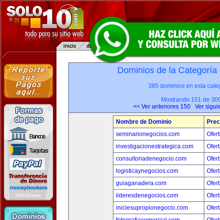
Dominios de la Categoría
385 dominios en esta categ
Mostrando 151 de 30
<< Ver anteriores 150
Ver sigui
Nombre de Dominio
Prec
seminarionegocios.com
Ofert
investigacionestrategica.com
Ofert
consultoriadenegocio.com
Ofert
logisticaynegocios.com
Ofert
guiaganadera.com
Ofert
lideresdenegocios.com
Ofert
iniciesupropionegocio.com
Ofert