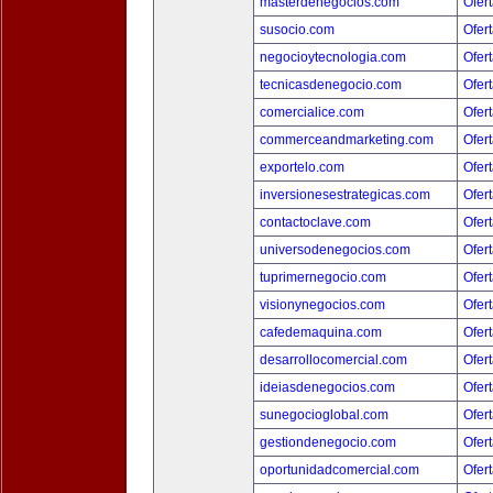
masterdenegocios.com
Ofert
susocio.com
Ofert
negocioytecnologia.com
Ofert
tecnicasdenegocio.com
Ofert
comercialice.com
Ofert
commerceandmarketing.com
Ofert
exportelo.com
Ofert
inversionesestrategicas.com
Ofert
contactoclave.com
Ofert
universodenegocios.com
Ofert
tuprimernegocio.com
Ofert
visionynegocios.com
Ofert
cafedemaquina.com
Ofert
desarrollocomercial.com
Ofert
ideiasdenegocios.com
Ofert
sunegocioglobal.com
Ofert
gestiondenegocio.com
Ofert
oportunidadcomercial.com
Ofert