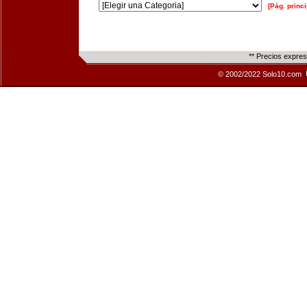
[Pág. princi
** Precios expre
© 2002/2022 Solo10.com