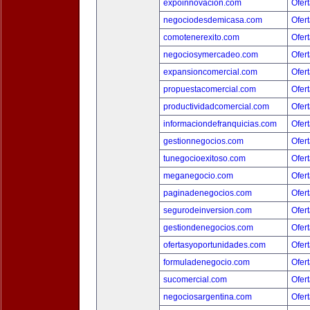
expoinnovacion.com
Ofert
negociodesdemicasa.com
Ofert
comotenerexito.com
Ofert
negociosymercadeo.com
Ofert
expansioncomercial.com
Ofert
propuestacomercial.com
Ofert
productividadcomercial.com
Ofert
informaciondefranquicias.com
Ofert
gestionnegocios.com
Ofert
tunegocioexitoso.com
Ofert
meganegocio.com
Ofert
paginadenegocios.com
Ofert
segurodeinversion.com
Ofert
gestiondenegocios.com
Ofert
ofertasyoportunidades.com
Ofert
formuladenegocio.com
Ofert
sucomercial.com
Ofert
negociosargentina.com
Ofert