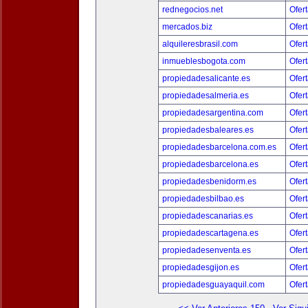
rednegocios.net
Ofert
mercados.biz
Ofert
alquileresbrasil.com
Ofert
inmueblesbogota.com
Ofert
propiedadesalicante.es
Ofert
propiedadesalmeria.es
Ofert
propiedadesargentina.com
Ofert
propiedadesbaleares.es
Ofert
propiedadesbarcelona.com.es
Ofert
propiedadesbarcelona.es
Ofert
propiedadesbenidorm.es
Ofert
propiedadesbilbao.es
Ofert
propiedadescanarias.es
Ofert
propiedadescartagena.es
Ofert
propiedadesenventa.es
Ofert
propiedadesgijon.es
Ofert
propiedadesguayaquil.com
Ofert