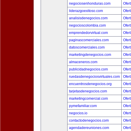
negociosenhonduras.com
Ofert
liderazgoexitoso.com
Ofert
analisisdenegocios.com
Ofert
negocioscolombia.com
Ofert
emprendedorvirtual.com
Ofert
paginascomerciales.com
Ofert
datoscomerciales.com
Ofert
marketingdenegocios.com
Ofert
almaceneros.com
Ofert
publicidadnegocios.com
Ofert
ruedasdenegociosvirtuales.com
Ofert
encuentrosdenegocios.org
Ofert
tarjetasdenegocios.com
Ofert
marketingcomercial.com
Ofert
pymefamiliar.com
Ofert
negocios.io
Ofert
contactodenegocios.com
Ofert
agendadereuniones.com
Ofert