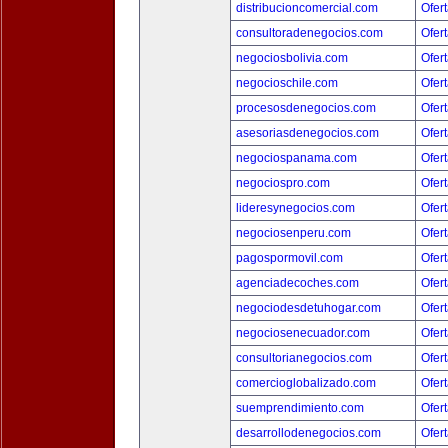
distribucioncomercial.com
Ofert
consultoradenegocios.com
Ofert
negociosbolivia.com
Ofert
negocioschile.com
Ofert
procesosdenegocios.com
Ofert
asesoriasdenegocios.com
Ofert
negociospanama.com
Ofert
negociospro.com
Ofert
lideresynegocios.com
Ofert
negociosenperu.com
Ofert
pagospormovil.com
Ofert
agenciadecoches.com
Ofert
negociodesdetuhogar.com
Ofert
negociosenecuador.com
Ofert
consultorianegocios.com
Ofert
comercioglobalizado.com
Ofert
suemprendimiento.com
Ofert
desarrollodenegocios.com
Ofert