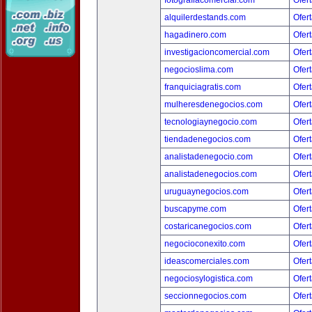
fotografiacomercial.com
Ofert
alquilerdestands.com
Ofert
hagadinero.com
Ofert
investigacioncomercial.com
Ofert
negocioslima.com
Ofert
franquiciagratis.com
Ofert
mulheresdenegocios.com
Ofert
tecnologiaynegocio.com
Ofert
tiendadenegocios.com
Ofert
analistadenegocio.com
Ofert
analistadenegocios.com
Ofert
uruguaynegocios.com
Ofert
buscapyme.com
Ofert
costaricanegocios.com
Ofert
negocioconexito.com
Ofert
ideascomerciales.com
Ofert
negociosylogistica.com
Ofert
seccionnegocios.com
Ofert